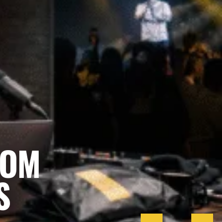
COM
S