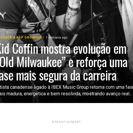
OOVER X RAP GROWING
1 semana ago
id Coffin mostra evolução em
Old Milwaukee” e reforça uma
ase mais segura da carreira
tista canadense ligado à IBEX Music Group retorna com uma fai
is madura, energética e bem resolvida, mostrando avanço real...
ADVERTISEMENT