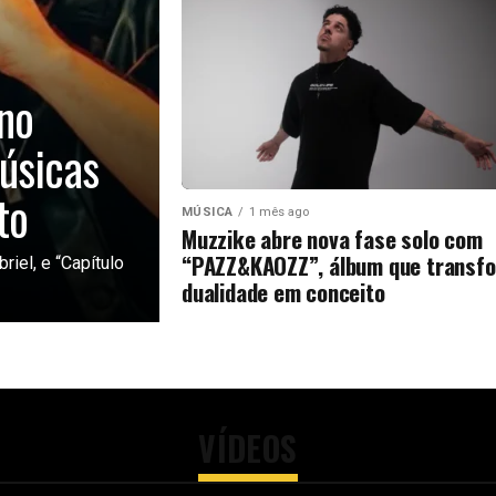
no
úsicas
to
MÚSICA
1 mês ago
Muzzike abre nova fase solo com
“PAZZ&KAOZZ”, álbum que transf
riel, e “Capítulo
dualidade em conceito
VÍDEOS