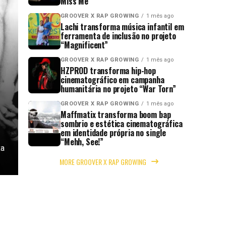
Miss Me”
GROOVER X RAP GROWING
1 mês ago
Lachi transforma música infantil em
ferramenta de inclusão no projeto
“Magnificent”
GROOVER X RAP GROWING
1 mês ago
HZPROD transforma hip-hop
cinematográfico em campanha
humanitária no projeto “War Torn”
GROOVER X RAP GROWING
1 mês ago
Maffmatix transforma boom bap
sombrio e estética cinematográfica
em identidade própria no single
“Mehh, See!”
xa
MORE GROOVER X RAP GROWING