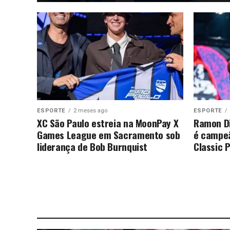
ESPORTE
2 meses ago
ESPORTE
XC São Paulo estreia na MoonPay X
Ramon Din
Games League em Sacramento sob
é campeã
liderança de Bob Burnquist
Classic 