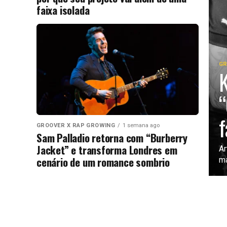
faixa isolada
GR
K
“
f
GROOVER X RAP GROWING
1 semana ago
Sam Palladio retorna com “Burberry
Jacket” e transforma Londres em
Ar
cenário de um romance sombrio
ma