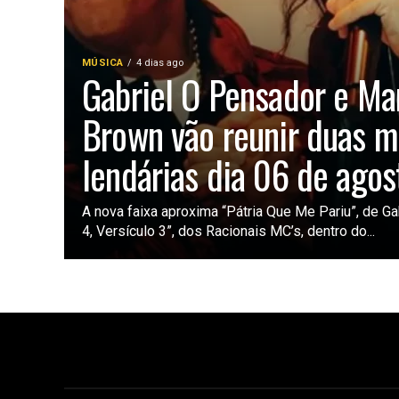
MÚSICA
4 dias ago
Gabriel O Pensador e Ma
Brown vão reunir duas m
lendárias dia 06 de agos
A nova faixa aproxima “Pátria Que Me Pariu”, de Gab
4, Versículo 3”, dos Racionais MC’s, dentro do...