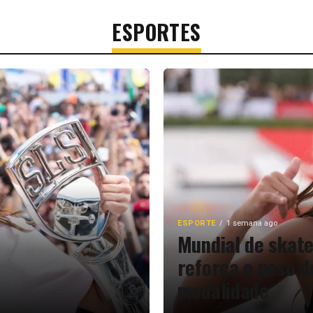
ESPORTES
ESPORTE
1 semana ago
Mundial de skat
e
reforça o peso d
modalidade