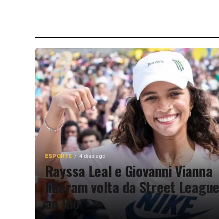
ESPORTE
4 dias ago
Rayssa Leal e Giovanni Vianna
lideram volta da Street Leagu
ao Rio