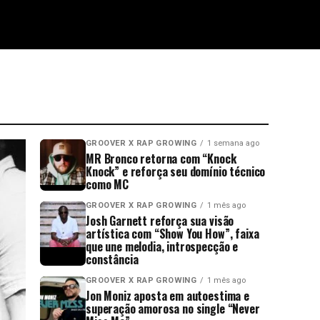
GROOVER X RAP GROWING
1 semana ago
MR Bronco retorna com “Knock
Knock” e reforça seu domínio técnico
como MC
GROOVER X RAP GROWING
1 mês ago
Josh Garnett reforça sua visão
artística com “Show You How”, faixa
que une melodia, introspecção e
constância
GROOVER X RAP GROWING
1 mês ago
Jon Moniz aposta em autoestima e
superação amorosa no single “Never