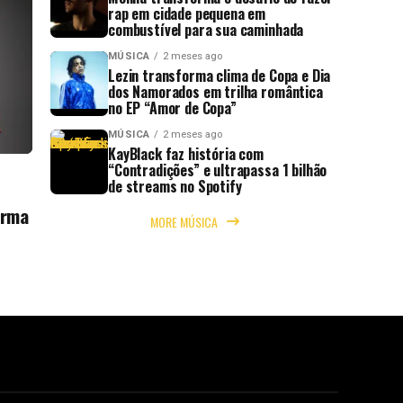
rap em cidade pequena em
combustível para sua caminhada
MÚSICA
2 meses ago
Lezin transforma clima de Copa e Dia
dos Namorados em trilha romântica
no EP “Amor de Copa”
MÚSICA
2 meses ago
KayBlack faz história com
“Contradições” e ultrapassa 1 bilhão
de streams no Spotify
orma
MORE MÚSICA