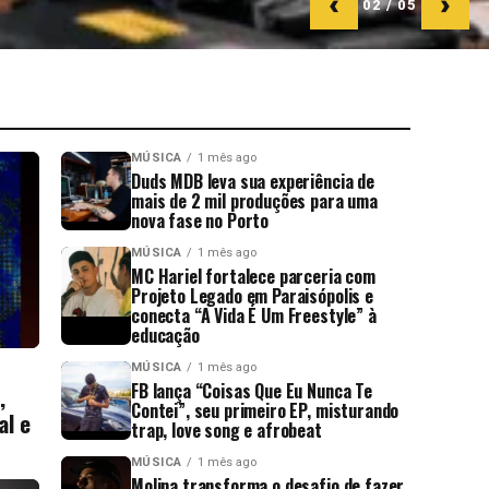
‹
›
02 / 05
MÚSICA
1 mês ago
Duds MDB leva sua experiência de
mais de 2 mil produções para uma
nova fase no Porto
MÚSICA
1 mês ago
MC Hariel fortalece parceria com
Projeto Legado em Paraisópolis e
conecta “A Vida É Um Freestyle” à
educação
MÚSICA
1 mês ago
FB lança “Coisas Que Eu Nunca Te
,
Contei”, seu primeiro EP, misturando
al e
trap, love song e afrobeat
MÚSICA
1 mês ago
Molina transforma o desafio de fazer