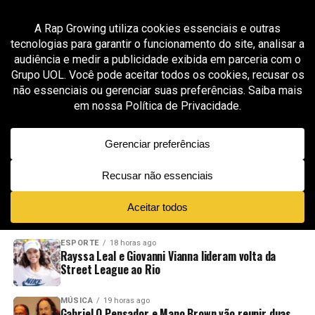
All posts tagged "5 milhão de views"
MÚSICA
3 meses ago
Kayblack inicia nova fase solo com “Será” após
prévia viral bater 1,5 milhão de views em 24
horas
ADVERTISEMENT
NOVIDADES
EM ALTA
VÍDEOS
ESPORTE
18 horas ago
Rayssa Leal e Giovanni Vianna lideram volta da
Street League ao Rio
MÚSICA
19 horas ago
Gabriel O Pensador e Mano Brown vão reunir duas