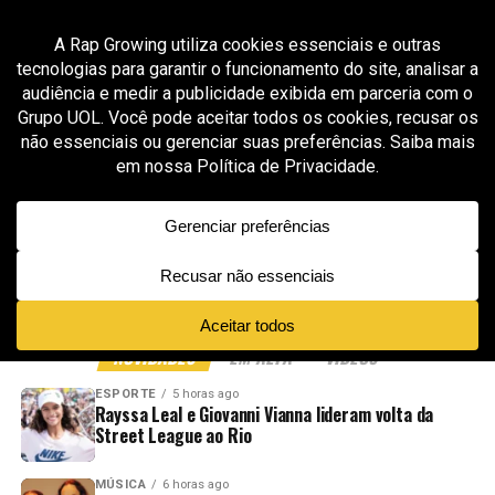
All posts tagged "All Spice World Dance"
GROOVER X RAP GROWING
2 meses ago
Sibby Liv é aprovada pela curadoria da Rap
Growing com “Bare Minimaa”, faixa que
transforma pista, atitude e cultura em
manifesto
ADVERTISEMENT
NOVIDADES
EM ALTA
VÍDEOS
ESPORTE
5 horas ago
Rayssa Leal e Giovanni Vianna lideram volta da
Street League ao Rio
MÚSICA
6 horas ago