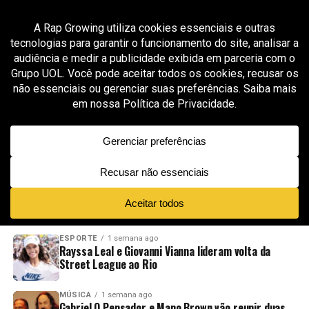
All posts tagged "A!MS"
GROOVER X RAP GROWING
2 meses ago
A!MS reúne ZieZie, Ramz, Liilz e Brodie em
“Wait What”, faixa aprovada pela curadoria da
Rap Growing
ADVERTISEMENT
NOVIDADES
EM ALTA
VÍDEOS
ESPORTE
1 semana ago
Rayssa Leal e Giovanni Vianna lideram volta da
Street League ao Rio
MÚSICA
1 semana ago
Gabriel O Pensador e Mano Brown vão reunir duas