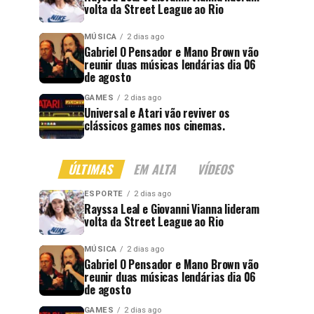
volta da Street League ao Rio
MÚSICA
2 dias ago
Gabriel O Pensador e Mano Brown vão
reunir duas músicas lendárias dia 06
de agosto
GAMES
2 dias ago
Universal e Atari vão reviver os
clássicos games nos cinemas.
ÚLTIMAS
EM ALTA
VÍDEOS
ESPORTE
2 dias ago
Rayssa Leal e Giovanni Vianna lideram
volta da Street League ao Rio
MÚSICA
2 dias ago
Gabriel O Pensador e Mano Brown vão
reunir duas músicas lendárias dia 06
de agosto
GAMES
2 dias ago