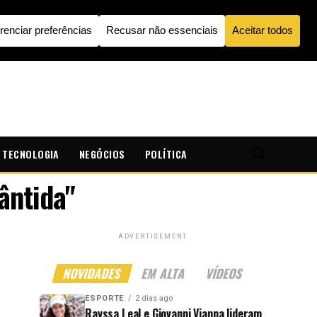
TECNOLOGIA
NEGÓCIOS
POLÍTICA
ântida"
ADVERTISEMENT
NOVIDADES
EM ALTA
VÍDEOS
ESPORTE
2 dias ago
Rayssa Leal e Giovanni Vianna lideram