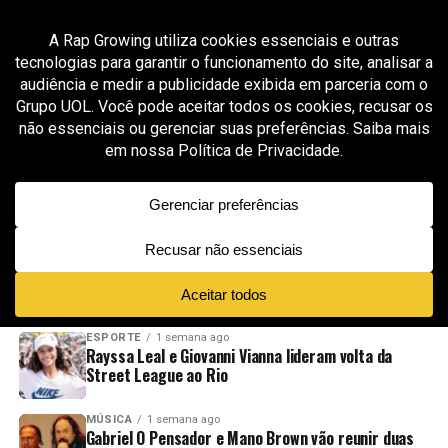
All posts tagged "dark trap"
GROOVER X RAP GROWING
2 meses ago
Astro Alex é aprovado pela curadoria da Rap Growing com
“Mama Tried to Keep Me Clean”, faixa sombria, emocional e
cinematográfica
ADVERTISEMENT
NOVIDADES
EM ALTA
VÍDEOS
ESPORTE
1 semana ago
Rayssa Leal e Giovanni Vianna lideram volta da
Street League ao Rio
MÚSICA
1 semana ago
Gabriel O Pensador e Mano Brown vão reunir duas