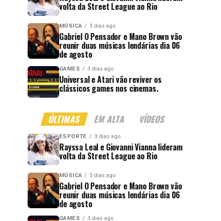
volta da Street League ao Rio
MÚSICA
3 dias ago
Gabriel O Pensador e Mano Brown vão
reunir duas músicas lendárias dia 06
de agosto
GAMES
3 dias ago
Universal e Atari vão reviver os
clássicos games nos cinemas.
ÚLTIMAS
EM ALTA
VÍDEOS
ESPORTE
3 dias ago
Rayssa Leal e Giovanni Vianna lideram
volta da Street League ao Rio
MÚSICA
3 dias ago
Gabriel O Pensador e Mano Brown vão
reunir duas músicas lendárias dia 06
de agosto
GAMES
3 dias ago