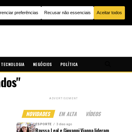
TECNOLOGIA
NEGÓCIOS
POLÍTICA
ados"
ADVERTISEMENT
NOVIDADES
EM ALTA
VÍDEOS
ESPORTE
3 dias ago
Rayssa Leal e Giovanni Vianna lideram