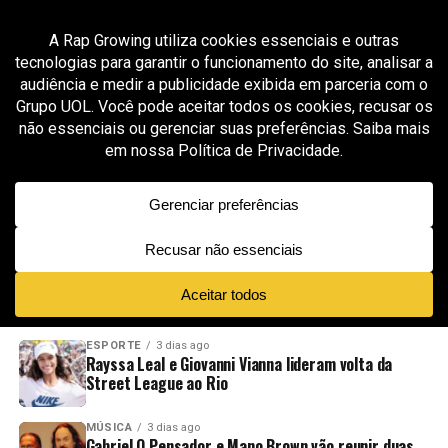
All posts tagged "Duds MDB"
MÚSICA
1 mês ago
Duds MDB leva sua experiência de mais de 2 mil
produções para uma nova fase no Porto
ADVERTISEMENT
NOVIDADES
EM ALTA
VÍDEOS
ESPORTE
3 dias ago
Rayssa Leal e Giovanni Vianna lideram volta da
Street League ao Rio
MÚSICA
3 dias ago
Gabriel O Pensador e Mano Brown vão reunir duas