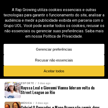
All posts tagged "Estúdio MDB"
MÚSICA
1 mês ago
Duds MDB leva sua experiência de mais de 2 mil
produções para uma nova fase no Porto
ADVERTISEMENT
NOVIDADES
EM ALTA
VÍDEOS
ESPORTE
3 dias ago
Rayssa Leal e Giovanni Vianna lideram volta da
Street League ao Rio
MÚSICA
3 dias ago
Gabriel O Pensador e Mano Brown vão reunir duas