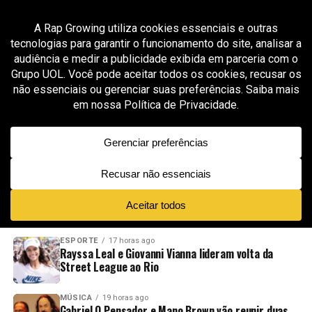
All posts tagged "fabio brazza"
MÚSICA
7 meses ago
Fabio Brazza encerra o ano de “O Novo Sempre
Vem” celebrando o rap de raízes brasileiras
ADVERTISEMENT
NOVIDADES
EM ALTA
VÍDEOS
ESPORTE
17 horas ago
Rayssa Leal e Giovanni Vianna lideram volta da
Street League ao Rio
MÚSICA
19 horas ago
Gabriel O Pensador e Mano Brown vão reunir duas