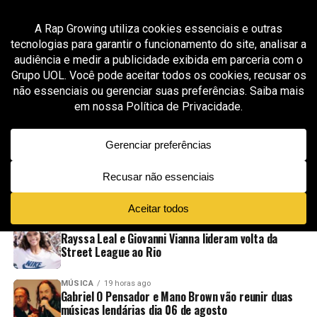
All posts tagged "funk com orquestra"
MÚSICA
2 meses ago
MC Hariel celebra o funk paulista na primeira
edição do Red Bull Symphonic no Brasil
ADVERTISEMENT
NOVIDADES
EM ALTA
VÍDEOS
ESPORTE
18 horas ago
Rayssa Leal e Giovanni Vianna lideram volta da
Street League ao Rio
MÚSICA
19 horas ago
Gabriel O Pensador e Mano Brown vão reunir duas
músicas lendárias dia 06 de agosto