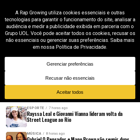
All posts tagged "GR6"
MÚSICA
2 meses ago
MC Marks lança “A Sorte Me Espera” em
parceria com TOKIODK
ADVERTISEMENT
NOVIDADES
EM ALTA
VÍDEOS
ESPORTE
7 horas ago
Rayssa Leal e Giovanni Vianna lideram volta da
Street League ao Rio
MÚSICA
8 horas ago
Gabriel O Pensador e Mano Brown vão reunir duas