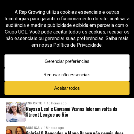
All posts tagged "gravação online"
MÚSICA
1 mês ago
Duds MDB leva sua experiência de mais de 2 mil
produções para uma nova fase no Porto
ADVERTISEMENT
NOVIDADES
EM ALTA
VÍDEOS
ESPORTE
16 horas ago
Rayssa Leal e Giovanni Vianna lideram volta da
Street League ao Rio
MÚSICA
18 horas ago
Gabriel O Pensador e Mano Brown vão reunir duas