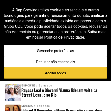
All posts tagged "Jotapê"
MÚSICA
2 meses ago
Lezin transforma clima de Copa e Dia dos
Namorados em trilha romântica no EP “Amor
de Copa”
ADVERTISEMENT
NOVIDADES
EM ALTA
VÍDEOS
ESPORTE
3 dias ago
Rayssa Leal e Giovanni Vianna lideram volta da
Street League ao Rio
MÚSICA
3 dias ago
Gabriel O Pensador e Mano Brown vão reunir duas