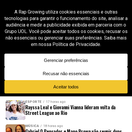
All posts tagged "Junio"
GROOVER X RAP GROWING
7 meses ago
Junio transforma identidade e migração em
narrativa no single “Salve, América!”
ADVERTISEMENT
NOVIDADES
EM ALTA
VÍDEOS
ESPORTE
17 horas ago
Rayssa Leal e Giovanni Vianna lideram volta da
Street League ao Rio
MÚSICA
18 horas ago
Gabriel O Pensador e Mano Brown vão reunir duas