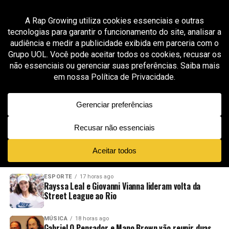
All posts tagged "Kayblack 1"
MÚSICA
3 meses ago
Kayblack inicia nova fase solo com “Será” após
prévia viral bater 1,5 milhão de views em 24
horas
ADVERTISEMENT
NOVIDADES
EM ALTA
VÍDEOS
ESPORTE
17 horas ago
Rayssa Leal e Giovanni Vianna lideram volta da
Street League ao Rio
MÚSICA
18 horas ago
Gabriel O Pensador e Mano Brown vão reunir duas