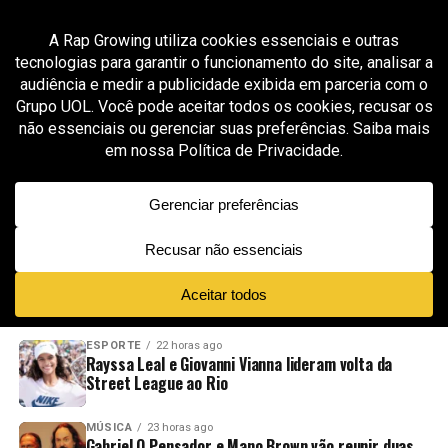
All posts tagged "Kayblack A Cara do Enquadro"
MÚSICA
3 meses ago
Kayblack inicia nova fase solo com “Será” após
prévia viral bater 1,5 milhão de views em 24
horas
ADVERTISEMENT
NOVIDADES
EM ALTA
VÍDEOS
ESPORTE
22 horas ago
Rayssa Leal e Giovanni Vianna lideram volta da
Street League ao Rio
MÚSICA
23 horas ago
Gabriel O Pensador e Mano Brown vão reunir duas