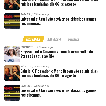
músicas lendárias dia 06 de agosto
GAMES
23 horas ago
Universal e Atari vão reviver os clássicos games
nos cinemas.
ÚLTIMAS
EM ALTA
VÍDEOS
ESPORTE
22 horas ago
Rayssa Leal e Giovanni Vianna lideram volta da
Street League ao Rio
MÚSICA
23 horas ago
Gabriel O Pensador e Mano Brown vão reunir duas
músicas lendárias dia 06 de agosto
GAMES
23 horas ago
Universal e Atari vão reviver os clássicos games
nos cinemas.