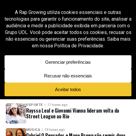
All posts tagged "Kayblack Será"
MÚSICA
3 meses ago
Kayblack inicia nova fase solo com “Será” após
prévia viral bater 1,5 milhão de views em 24
horas
ADVERTISEMENT
NOVIDADES
EM ALTA
VÍDEOS
ESPORTE
17 horas ago
Rayssa Leal e Giovanni Vianna lideram volta da
Street League ao Rio
MÚSICA
19 horas ago
Gabriel O Pensador e Mano Brown vão reunir duas