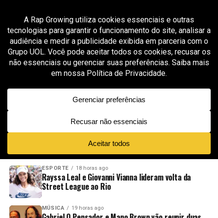
All posts tagged "Kayblack Wall Hein"
MÚSICA
3 meses ago
Kayblack inicia nova fase solo com “Será” após
prévia viral bater 1,5 milhão de views em 24
horas
ADVERTISEMENT
NOVIDADES
EM ALTA
VÍDEOS
ESPORTE
18 horas ago
Rayssa Leal e Giovanni Vianna lideram volta da
Street League ao Rio
MÚSICA
19 horas ago
Gabriel O Pensador e Mano Brown vão reunir duas