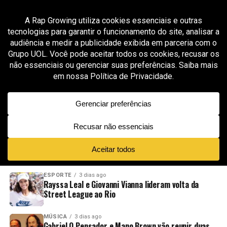
All posts tagged "Lezin"
MÚSICA
2 meses ago
Lezin transforma clima de Copa e Dia dos
Namorados em trilha romântica no EP “Amor
de Copa”
ADVERTISEMENT
NOVIDADES
EM ALTA
VÍDEOS
ESPORTE
3 dias ago
Rayssa Leal e Giovanni Vianna lideram volta da
Street League ao Rio
MÚSICA
3 dias ago
Gabriel O Pensador e Mano Brown vão reunir duas