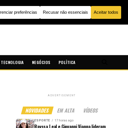
TECNOLOGIA
NEGÓCIOS
POLÍTICA
ADVERTISEMENT
NOVIDADES
EM ALTA
VÍDEOS
ESPORTE
17 horas ago
Rayssa Leal e Giovanni Vianna lideram