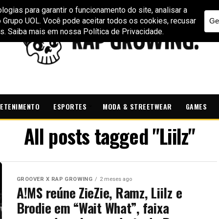
ETENIMENTO
ESPORTES
MODA & STREETWEAR
GAMES
All posts tagged "Liilz"
GROOVER X RAP GROWING
2 meses ago
A!MS reúne ZieZie, Ramz, Liilz e
Brodie em “Wait What”, faixa