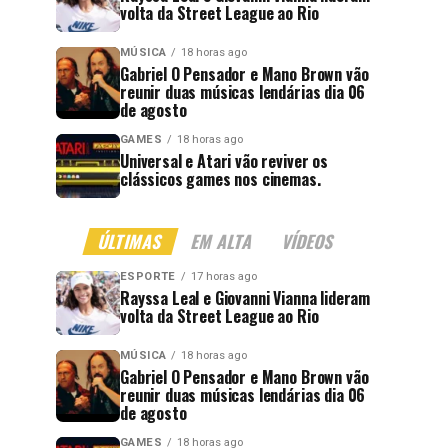
volta da Street League ao Rio
MÚSICA
18 horas ago
Gabriel O Pensador e Mano Brown vão
reunir duas músicas lendárias dia 06
de agosto
GAMES
18 horas ago
Universal e Atari vão reviver os
clássicos games nos cinemas.
ÚLTIMAS
EM ALTA
VÍDEOS
ESPORTE
17 horas ago
Rayssa Leal e Giovanni Vianna lideram
volta da Street League ao Rio
MÚSICA
18 horas ago
Gabriel O Pensador e Mano Brown vão
reunir duas músicas lendárias dia 06
de agosto
GAMES
18 horas ago