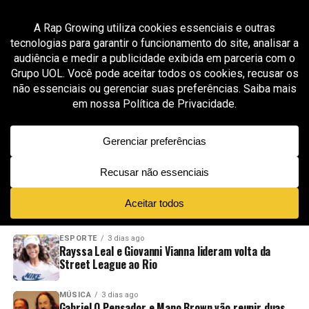
All posts tagged "lookbook Disturb Diadora"
MODA & STREETWEAR
2 meses ago
DISTURB X DIADORA: FUTEBOL, SKATE E RUA NO
MESMO UNIFORME
ADVERTISEMENT
NOVIDADES
EM ALTA
VÍDEOS
ESPORTE
3 dias ago
Rayssa Leal e Giovanni Vianna lideram volta da
Street League ao Rio
MÚSICA
3 dias ago
Gabriel O Pensador e Mano Brown vão reunir duas