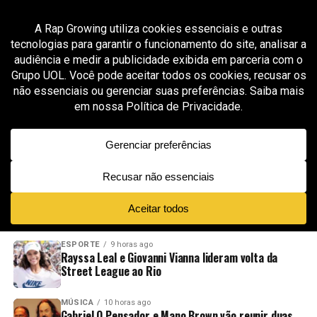
All posts tagged "Luísa Sonza Planeta Atlântida"
ENTRETENIMENTO
6 meses ago
Planeta Atlântida 2026 divulga horários
oficiais e se prepara para celebrar 30 anos de
história
ADVERTISEMENT
NOVIDADES
EM ALTA
VÍDEOS
ESPORTE
9 horas ago
Rayssa Leal e Giovanni Vianna lideram volta da
Street League ao Rio
MÚSICA
10 horas ago
Gabriel O Pensador e Mano Brown vão reunir duas