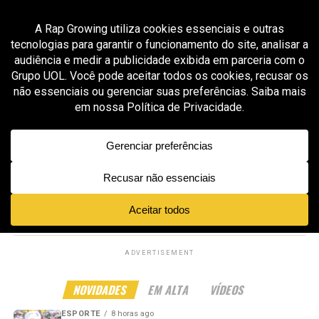
All posts tagged "marco vernice"
GROOVER X RAP GROWING
1 mês ago
HZPROD transforma hip-hop cinematográfico
em campanha humanitária no projeto “War
Torn”
GROOVER X RAP GROWING
4 meses ago
HZPROD transforma “Dreamer” em manifesto
sobre guerra, esperança e resistência global
ADVERTISEMENT
NOVIDADES
EM ALTA
VÍDEOS
ESPORTE
8 horas ago