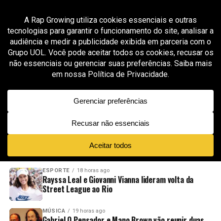
All posts tagged "matuê praia do rosa"
ENTRETENIMENTO
8 meses ago
Matuê leva a estética sombria de “XTRANHO”
ao Rosa Summer Festival em pleno Paraíso
Catarinense
ADVERTISEMENT
NOVIDADES
EM ALTA
VÍDEOS
ESPORTE
18 horas ago
Rayssa Leal e Giovanni Vianna lideram volta da
Street League ao Rio
MÚSICA
19 horas ago
Gabriel O Pensador e Mano Brown vão reunir duas