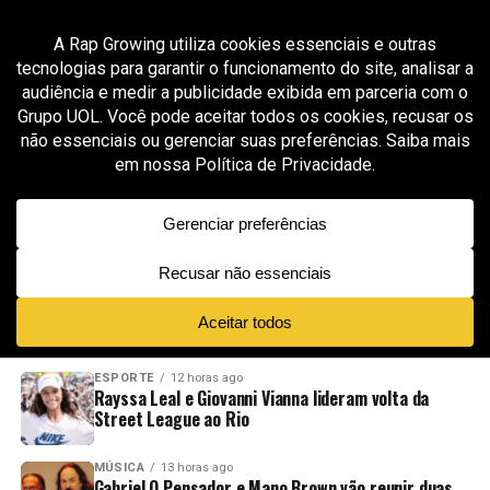
All posts tagged "MC Hariel Projeto Legado"
MÚSICA
1 mês ago
MC Hariel fortalece parceria com Projeto
Legado em Paraisópolis e conecta “A Vida É Um
Freestyle” à educação
ADVERTISEMENT
NOVIDADES
EM ALTA
VÍDEOS
ESPORTE
12 horas ago
Rayssa Leal e Giovanni Vianna lideram volta da
Street League ao Rio
MÚSICA
13 horas ago
Gabriel O Pensador e Mano Brown vão reunir duas