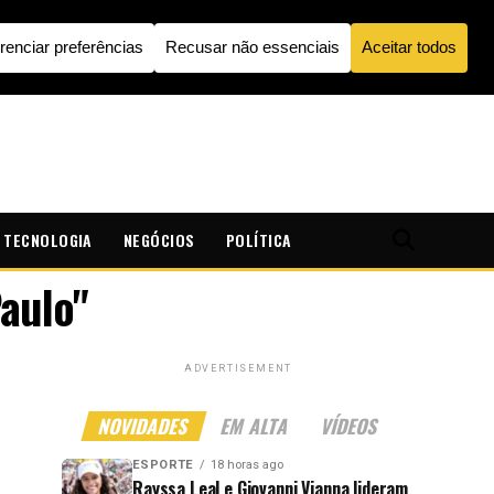
TECNOLOGIA
NEGÓCIOS
POLÍTICA
aulo"
ADVERTISEMENT
NOVIDADES
EM ALTA
VÍDEOS
ESPORTE
18 horas ago
Rayssa Leal e Giovanni Vianna lideram