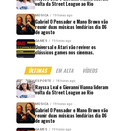
volta da Street League ao Rio
MÚSICA
19 horas ago
Gabriel O Pensador e Mano Brown vão
reunir duas músicas lendárias dia 06
de agosto
GAMES
19 horas ago
Universal e Atari vão reviver os
clássicos games nos cinemas.
ÚLTIMAS
EM ALTA
VÍDEOS
ESPORTE
18 horas ago
Rayssa Leal e Giovanni Vianna lideram
volta da Street League ao Rio
MÚSICA
19 horas ago
Gabriel O Pensador e Mano Brown vão
reunir duas músicas lendárias dia 06
de agosto
GAMES
19 horas ago