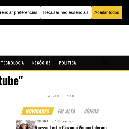
TECNOLOGIA
NEGÓCIOS
POLÍTICA
tube"
ADVERTISEMENT
NOVIDADES
EM ALTA
VÍDEOS
ESPORTE
18 horas ago
Rayssa Leal e Giovanni Vianna lideram