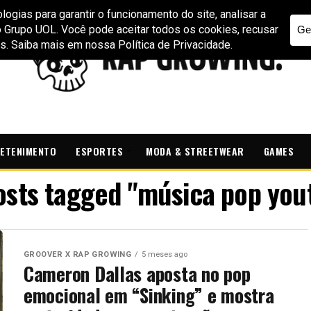
ETENIMENTO
ESPORTES
MODA & STREETWEAR
GAMES
posts tagged "música pop you
GROOVER X RAP GROWING
5 meses ago
Cameron Dallas aposta no pop
emocional em “Sinking” e mostra