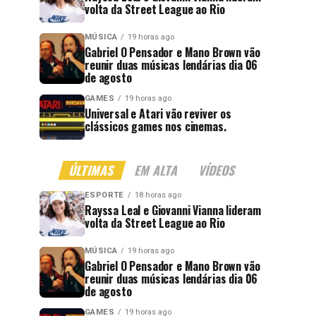
volta da Street League ao Rio
MÚSICA
19 horas ago
Gabriel O Pensador e Mano Brown vão
reunir duas músicas lendárias dia 06
de agosto
GAMES
19 horas ago
Universal e Atari vão reviver os
clássicos games nos cinemas.
ÚLTIMAS
EM ALTA
VÍDEOS
ESPORTE
18 horas ago
Rayssa Leal e Giovanni Vianna lideram
volta da Street League ao Rio
MÚSICA
19 horas ago
Gabriel O Pensador e Mano Brown vão
reunir duas músicas lendárias dia 06
de agosto
GAMES
19 horas ago