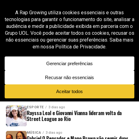
All posts tagged "Nutella Lezin"
MÚSICA
2 meses ago
Lezin transforma clima de Copa e Dia dos
Namorados em trilha romântica no EP “Amor
de Copa”
ADVERTISEMENT
NOVIDADES
EM ALTA
VÍDEOS
ESPORTE
3 dias ago
Rayssa Leal e Giovanni Vianna lideram volta da
Street League ao Rio
MÚSICA
3 dias ago
Gabriel O Pensador e Mano Brown vão reunir duas