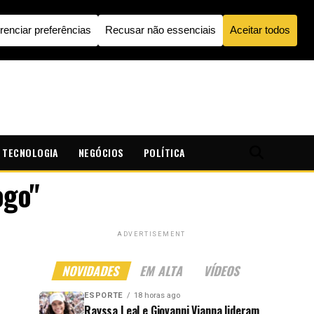
TECNOLOGIA
NEGÓCIOS
POLÍTICA
ogo"
ADVERTISEMENT
NOVIDADES
EM ALTA
VÍDEOS
ESPORTE
18 horas ago
Rayssa Leal e Giovanni Vianna lideram