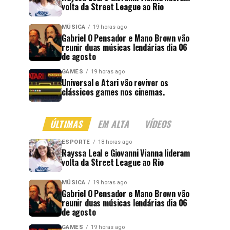
volta da Street League ao Rio
MÚSICA
19 horas ago
Gabriel O Pensador e Mano Brown vão
reunir duas músicas lendárias dia 06
de agosto
GAMES
19 horas ago
Universal e Atari vão reviver os
clássicos games nos cinemas.
ÚLTIMAS
EM ALTA
VÍDEOS
ESPORTE
18 horas ago
Rayssa Leal e Giovanni Vianna lideram
volta da Street League ao Rio
MÚSICA
19 horas ago
Gabriel O Pensador e Mano Brown vão
reunir duas músicas lendárias dia 06
de agosto
GAMES
19 horas ago