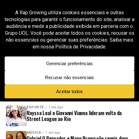
All posts tagged "Paraisópolis"
MÚSICA
1 mês ago
MC Hariel fortalece parceria com Projeto
Legado em Paraisópolis e conecta “A Vida É Um
Freestyle” à educação
ADVERTISEMENT
NOVIDADES
EM ALTA
VÍDEOS
ESPORTE
1 dia ago
Rayssa Leal e Giovanni Vianna lideram volta da
Street League ao Rio
MÚSICA
1 dia ago
Gabriel O Pensador e Mano Brown vão reunir duas