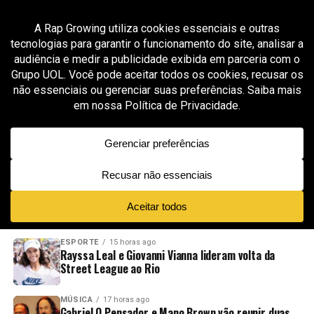
All posts tagged "produtor musical no Porto"
MÚSICA
1 mês ago
Duds MDB leva sua experiência de mais de 2 mil
produções para uma nova fase no Porto
ADVERTISEMENT
NOVIDADES
EM ALTA
VÍDEOS
ESPORTE
15 horas ago
Rayssa Leal e Giovanni Vianna lideram volta da
Street League ao Rio
MÚSICA
17 horas ago
Gabriel O Pensador e Mano Brown vão reunir duas