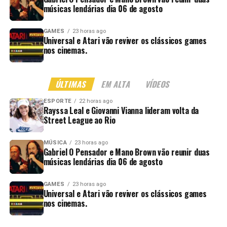
músicas lendárias dia 06 de agosto
GAMES
23 horas ago
Universal e Atari vão reviver os clássicos games
nos cinemas.
ÚLTIMAS
EM ALTA
VÍDEOS
ESPORTE
22 horas ago
Rayssa Leal e Giovanni Vianna lideram volta da
Street League ao Rio
MÚSICA
23 horas ago
Gabriel O Pensador e Mano Brown vão reunir duas
músicas lendárias dia 06 de agosto
GAMES
23 horas ago
Universal e Atari vão reviver os clássicos games
nos cinemas.