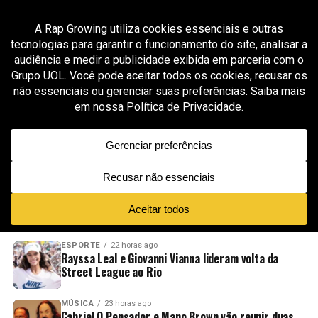
All posts tagged "profissionalismo no rap"
GROOVER X RAP GROWING
8 meses ago
ManMan Beezy mostra foco, precisão e
confiança em “Pull Up With God”
ADVERTISEMENT
NOVIDADES
EM ALTA
VÍDEOS
ESPORTE
22 horas ago
Rayssa Leal e Giovanni Vianna lideram volta da
Street League ao Rio
MÚSICA
23 horas ago
Gabriel O Pensador e Mano Brown vão reunir duas