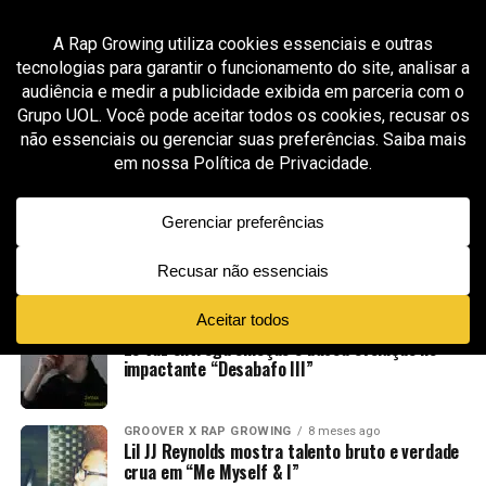
All posts tagged "rap emocional"
GROOVER X RAP GROWING
2 meses ago
Astro Alex é aprovado pela curadoria da Rap Growing com
“Mama Tried to Keep Me Clean”, faixa sombria, emocional e
cinematográfica
GROOVER X RAP GROWING
4 meses ago
Theycallme J transforma dor e conflito
emocional em narrativa intensa em “Shotz”
GROOVER X RAP GROWING
8 meses ago
Zé Vaz entrega emoção e busca evolução no
impactante “Desabafo III”
GROOVER X RAP GROWING
8 meses ago
Lil JJ Reynolds mostra talento bruto e verdade
crua em “Me Myself & I”