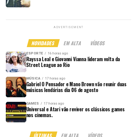
ADVERTISEMENT
NOVIDADES
EM ALTA
VÍDEOS
ESPORTE
16 horas ago
Rayssa Leal e Giovanni Vianna lideram volta da
Street League ao Rio
MÚSICA
17 horas ago
Gabriel O Pensador e Mano Brown vão reunir duas
músicas lendárias dia 06 de agosto
GAMES
17 horas ago
Universal e Atari vão reviver os clássicos games
nos cinemas.
ÚLTIMAS
EM ALTA
VÍDEOS