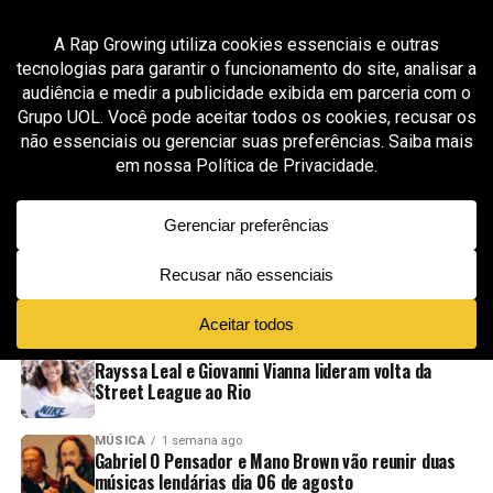
All posts tagged "Red Bull Symphonic Brasil"
MÚSICA
3 meses ago
MC Hariel celebra o funk paulista na primeira
edição do Red Bull Symphonic no Brasil
ADVERTISEMENT
NOVIDADES
EM ALTA
VÍDEOS
ESPORTE
1 semana ago
Rayssa Leal e Giovanni Vianna lideram volta da
Street League ao Rio
MÚSICA
1 semana ago
Gabriel O Pensador e Mano Brown vão reunir duas
músicas lendárias dia 06 de agosto