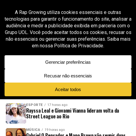
All posts tagged "Será Kayblack"
MÚSICA
3 meses ago
Kayblack inicia nova fase solo com “Será” após
prévia viral bater 1,5 milhão de views em 24
horas
ADVERTISEMENT
NOVIDADES
EM ALTA
VÍDEOS
ESPORTE
17 horas ago
Rayssa Leal e Giovanni Vianna lideram volta da
Street League ao Rio
MÚSICA
19 horas ago
Gabriel O Pensador e Mano Brown vão reunir duas