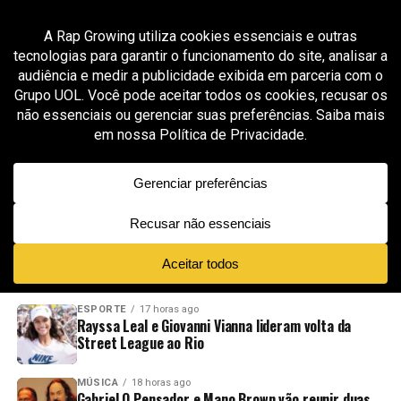
All posts tagged "Simpsons"
ENTRETENIMENTO
10 meses ago
Sequência de “Os Simpsons: O Filme” ganha
data e chega aos cinemas em 2027
ADVERTISEMENT
NOVIDADES
EM ALTA
VÍDEOS
ESPORTE
17 horas ago
Rayssa Leal e Giovanni Vianna lideram volta da
Street League ao Rio
MÚSICA
18 horas ago
Gabriel O Pensador e Mano Brown vão reunir duas