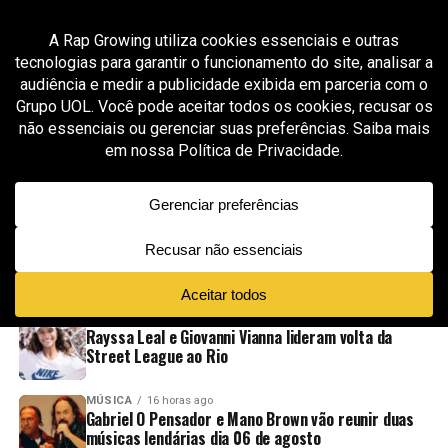
All posts tagged "trap 2023"
MÚSICA
2 meses ago
KayBlack faz história com “Contradições” e
ultrapassa 1 bilhão de streams no Spotify
ADVERTISEMENT
NOVIDADES
EM ALTA
VÍDEOS
ESPORTE
15 horas ago
Rayssa Leal e Giovanni Vianna lideram volta da
Street League ao Rio
MÚSICA
16 horas ago
Gabriel O Pensador e Mano Brown vão reunir duas
músicas lendárias dia 06 de agosto