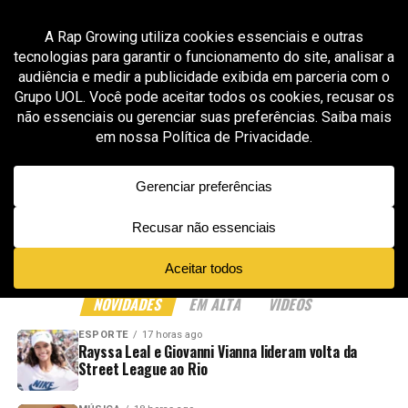
All posts tagged "Veigh Supernova Planeta
Atlântida"
ENTRETENIMENTO
7 meses ago
Planeta Atlântida 2026 divulga atrações por
dia e esquenta os 30 anos do festival
ADVERTISEMENT
NOVIDADES
EM ALTA
VÍDEOS
ESPORTE
17 horas ago
Rayssa Leal e Giovanni Vianna lideram volta da
Street League ao Rio