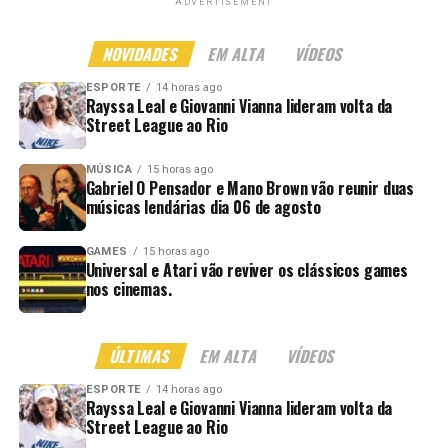
ADVERTISEMENT
NOVIDADES
EM ALTA
VÍDEOS
ESPORTE
14 horas ago
Rayssa Leal e Giovanni Vianna lideram volta da
Street League ao Rio
MÚSICA
15 horas ago
Gabriel O Pensador e Mano Brown vão reunir duas
músicas lendárias dia 06 de agosto
GAMES
15 horas ago
Universal e Atari vão reviver os clássicos games
nos cinemas.
ÚLTIMAS
EM ALTA
VÍDEOS
ESPORTE
14 horas ago
Rayssa Leal e Giovanni Vianna lideram volta da
Street League ao Rio