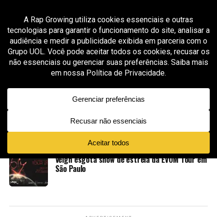
All posts tagged "Veigh"
ENTRETENIMENTO
4 semanas ago
Mad in Brazza chega à 5ª edição e expande sua
história com eventos em Curitiba e São Paulo
ENTRETENIMENTO
9 meses ago
Veigh estreia a EVOM Tour com show histórico
e sold out em São Paulo
MÚSICA
10 meses ago
Veigh esgota show de estreia da EVOM Tour em
São Paulo