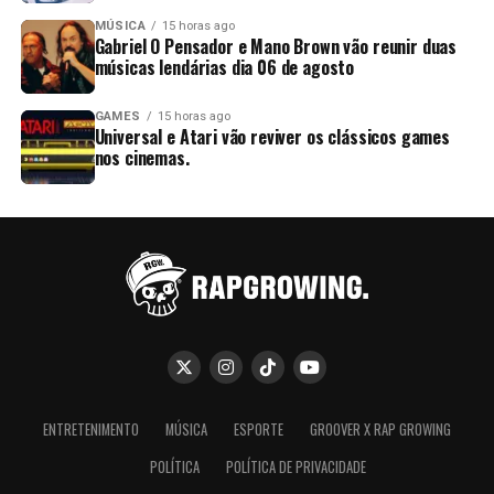
MÚSICA
15 horas ago
Gabriel O Pensador e Mano Brown vão reunir duas
músicas lendárias dia 06 de agosto
GAMES
15 horas ago
Universal e Atari vão reviver os clássicos games
nos cinemas.
ENTRETENIMENTO
MÚSICA
ESPORTE
GROOVER X RAP GROWING
POLÍTICA
POLÍTICA DE PRIVACIDADE