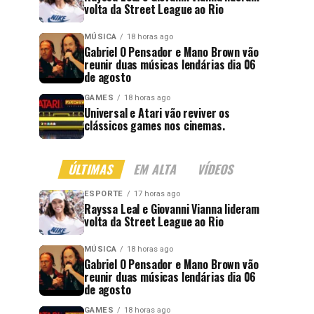
volta da Street League ao Rio
MÚSICA
18 horas ago
Gabriel O Pensador e Mano Brown vão
reunir duas músicas lendárias dia 06
de agosto
GAMES
18 horas ago
Universal e Atari vão reviver os
clássicos games nos cinemas.
ÚLTIMAS
EM ALTA
VÍDEOS
ESPORTE
17 horas ago
Rayssa Leal e Giovanni Vianna lideram
volta da Street League ao Rio
MÚSICA
18 horas ago
Gabriel O Pensador e Mano Brown vão
reunir duas músicas lendárias dia 06
de agosto
GAMES
18 horas ago