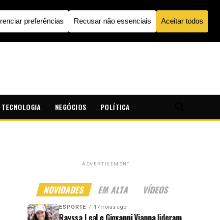
TECNOLOGIA
NEGÓCIOS
POLÍTICA
ADVERTISEMENT
NOVIDADES
EM ALTA
VÍDEOS
ESPORTE
17 horas ago
Rayssa Leal e Giovanni Vianna lideram