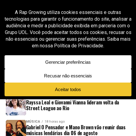
All posts tagged "Xuxa Levy"
MÚSICA
2 meses ago
MC Hariel celebra o funk paulista na primeira
edição do Red Bull Symphonic no Brasil
ADVERTISEMENT
NOVIDADES
EM ALTA
VÍDEOS
ESPORTE
17 horas ago
Rayssa Leal e Giovanni Vianna lideram volta da
Street League ao Rio
MÚSICA
18 horas ago
Gabriel O Pensador e Mano Brown vão reunir duas
músicas lendárias dia 06 de agosto