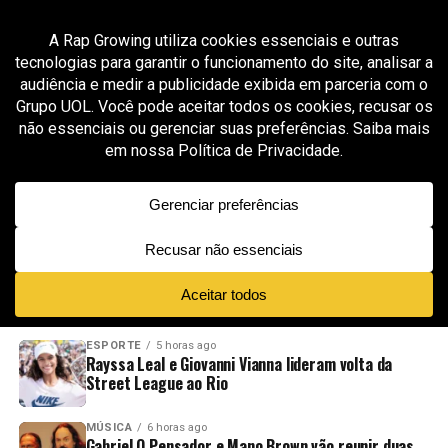
All posts tagged "ZieZie"
GROOVER X RAP GROWING
2 meses ago
A!MS reúne ZieZie, Ramz, Liilz e Brodie em
“Wait What”, faixa aprovada pela curadoria da
Rap Growing
ADVERTISEMENT
NOVIDADES
EM ALTA
VÍDEOS
ESPORTE
5 horas ago
Rayssa Leal e Giovanni Vianna lideram volta da
Street League ao Rio
MÚSICA
6 horas ago
Gabriel O Pensador e Mano Brown vão reunir duas