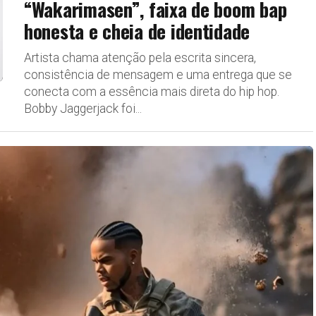
“Wakarimasen”, faixa de boom bap
honesta e cheia de identidade
Artista chama atenção pela escrita sincera,
consistência de mensagem e uma entrega que se
conecta com a essência mais direta do hip hop.
Bobby Jaggerjack foi...