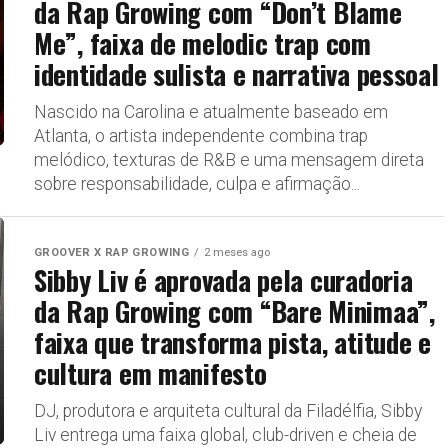
da Rap Growing com “Don’t Blame
Me”, faixa de melodic trap com
identidade sulista e narrativa pessoal
Nascido na Carolina e atualmente baseado em
Atlanta, o artista independente combina trap
melódico, texturas de R&B e uma mensagem direta
sobre responsabilidade, culpa e afirmação...
GROOVER X RAP GROWING
2 meses ago
Sibby Liv é aprovada pela curadoria
da Rap Growing com “Bare Minimaa”,
faixa que transforma pista, atitude e
cultura em manifesto
DJ, produtora e arquiteta cultural da Filadélfia, Sibby
Liv entrega uma faixa global, club-driven e cheia de