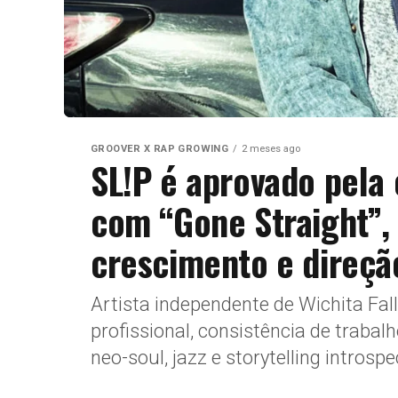
GROOVER X RAP GROWING
2 meses ago
SL!P é aprovado pela
com “Gone Straight”, 
crescimento e direçã
Artista independente de Wichita Fal
profissional, consistência de traba
neo-soul, jazz e storytelling introspec