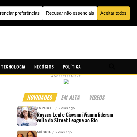
TECNOLOGIA
NEGÓCIOS
POLÍTICA
ADVERTISEMENT
NOVIDADES
EM ALTA
VIDEOS
ESPORTE
2 dias ago
Rayssa Leal e Giovanni Vianna lideram
volta da Street League ao Rio
MÚSICA
2 dias ago