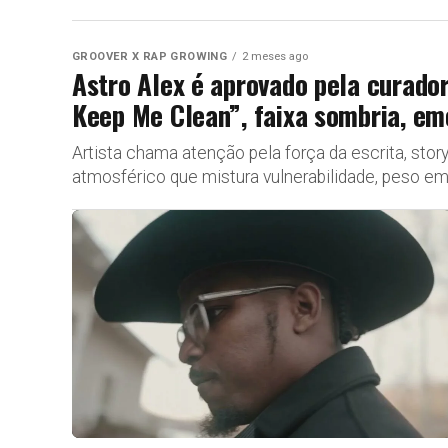
GROOVER X RAP GROWING
2 meses ago
Astro Alex é aprovado pela curado
Keep Me Clean”, faixa sombria, em
Artista chama atenção pela força da escrita, stor
atmosférico que mistura vulnerabilidade, peso em