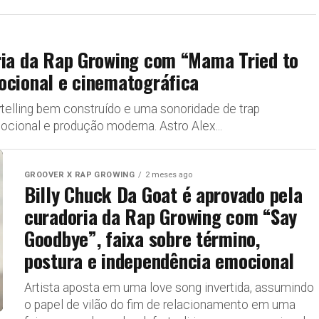
ria da Rap Growing com “Mama Tried to
ocional e cinematográfica
ytelling bem construído e uma sonoridade de trap
ocional e produção moderna. Astro Alex...
GROOVER X RAP GROWING
2 meses ago
Billy Chuck Da Goat é aprovado pela
curadoria da Rap Growing com “Say
Goodbye”, faixa sobre término,
postura e independência emocional
Artista aposta em uma love song invertida, assumindo
o papel de vilão do fim de relacionamento em uma