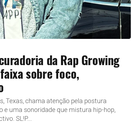
 curadoria da Rap Growing
faixa sobre foco,
o
ls, Texas, chama atenção pela postura
lho e uma sonoridade que mistura hip-hop,
tivo. SL!P...