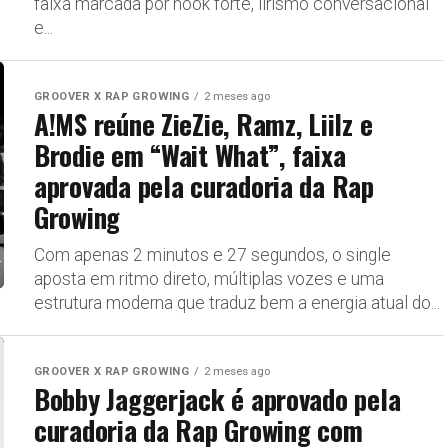
faixa marcada por hook forte, lirismo conversacional
e...
GROOVER X RAP GROWING
2 meses ago
A!MS reúne ZieZie, Ramz, Liilz e
Brodie em “Wait What”, faixa
aprovada pela curadoria da Rap
Growing
Com apenas 2 minutos e 27 segundos, o single
aposta em ritmo direto, múltiplas vozes e uma
estrutura moderna que traduz bem a energia atual do...
GROOVER X RAP GROWING
2 meses ago
Bobby Jaggerjack é aprovado pela
curadoria da Rap Growing com