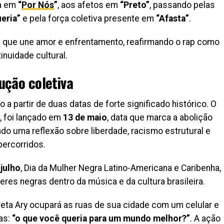
ra em
“
Por Nós
”
, aos afetos em
“Preto”
, passando pelas
eria”
e pela força coletiva presente em
“Afasta”
.
que une amor e enfrentamento, reafirmando o rap como
nuidade cultural.
ução coletiva
 a partir de duas datas de forte significado histórico. O
, foi lançado em
13 de maio
, data que marca a abolição
ndo uma reflexão sobre liberdade, racismo estrutural e
percorridos.
 julho
, Dia da Mulher Negra Latino-Americana e Caribenha,
res negras dentro da música e da cultura brasileira.
eta Ary ocupará as ruas de sua cidade com um celular e
as:
“o que você queria para um mundo melhor?”
. A ação