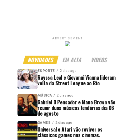
ADVERTISEMENT
NOVIDADES
EM ALTA
VIDEOS
ESPORTE
2 dias ago
Rayssa Leal e Giovanni Vianna lideram
volta da Street League ao Rio
MÚSICA
2 dias ago
Gabriel O Pensador e Mano Brown vão
reunir duas músicas lendárias dia 06
de agosto
GAMES
2 dias ago
Universal e Atari vão reviver os
clássicos games nos cinemas.