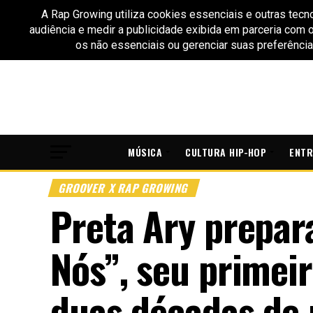
MÚSICA
CULTURA HIP-HOP
ENTR
GROOVER X RAP GROWING
Preta Ary prepar
Nós”, seu primei
duas décadas de 