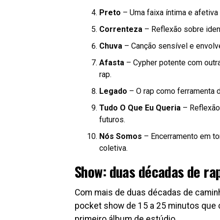
Preto
– Uma faixa íntima e afetiva
Correnteza
– Reflexão sobre ident
Chuva
– Canção sensível e envolve
Afasta
– Cypher potente com outra
rap.
Legado
– O rap como ferramenta de
Tudo O Que Eu Queria
– Reflexão 
futuros.
Nós Somos
– Encerramento em tom
coletiva.
Show: duas décadas de rap
Com mais de duas décadas de caminha
pocket show de 15 a 25 minutos que c
primeiro álbum de estúdio.