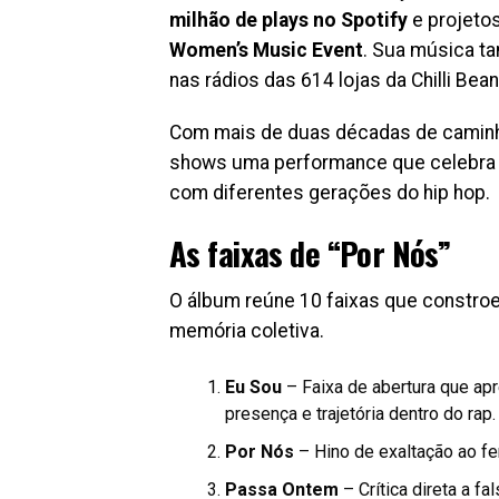
milhão de plays no Spotify
e projetos
Women’s Music Event
. Sua música t
nas rádios das 614 lojas da Chilli Bea
Com mais de duas décadas de caminha
shows uma performance que celebra tra
com diferentes gerações do hip hop.
As faixas de “Por Nós”
O álbum reúne 10 faixas que constroem
memória coletiva.
Eu Sou
– Faixa de abertura que apr
presença e trajetória dentro do rap.
Por Nós
– Hino de exaltação ao fem
Passa Ontem
– Crítica direta a f