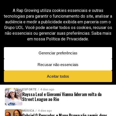
All posts tagged "Lua Rodrigues"
GROOVER X RAP GROWING
2 meses ago
Preta Ary prepara o lançamento de “Por Nós”,
seu primeiro álbum de estúdio após duas
décadas de rap independente
ADVERTISEMENT
NOVIDADES
EM ALTA
VÍDEOS
ESPORTE
4 dias ago
Rayssa Leal e Giovanni Vianna lideram volta da
Street League ao Rio
MÚSICA
4 dias ago
Gabriel O Pensador e Mano Brown vão reunir duas