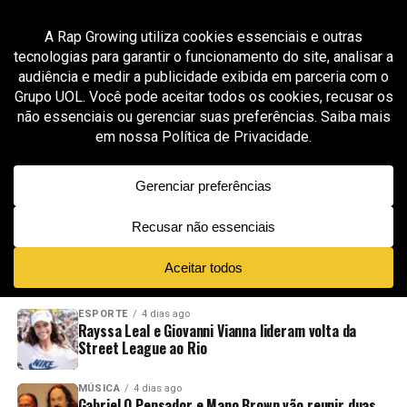
All posts tagged "representatividade negra"
GROOVER X RAP GROWING
2 meses ago
Preta Ary prepara o lançamento de “Por Nós”,
seu primeiro álbum de estúdio após duas
décadas de rap independente
ADVERTISEMENT
NOVIDADES
EM ALTA
VÍDEOS
ESPORTE
4 dias ago
Rayssa Leal e Giovanni Vianna lideram volta da
Street League ao Rio
MÚSICA
4 dias ago
Gabriel O Pensador e Mano Brown vão reunir duas