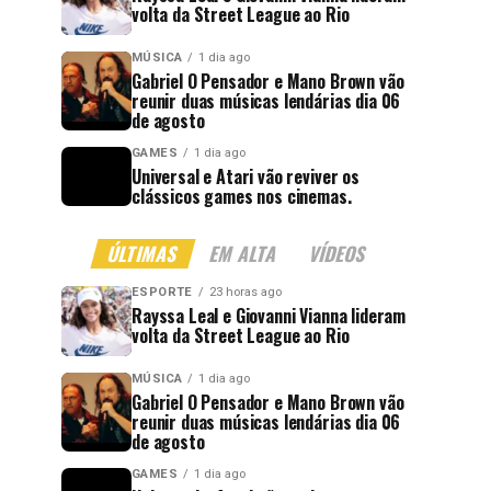
volta da Street League ao Rio
MÚSICA
1 dia ago
Gabriel O Pensador e Mano Brown vão
reunir duas músicas lendárias dia 06
de agosto
GAMES
1 dia ago
Universal e Atari vão reviver os
clássicos games nos cinemas.
ÚLTIMAS
EM ALTA
VÍDEOS
ESPORTE
23 horas ago
Rayssa Leal e Giovanni Vianna lideram
volta da Street League ao Rio
MÚSICA
1 dia ago
Gabriel O Pensador e Mano Brown vão
reunir duas músicas lendárias dia 06
de agosto
GAMES
1 dia ago