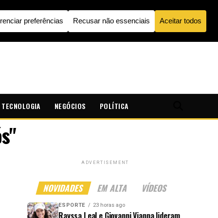
TECNOLOGIA
NEGÓCIOS
POLÍTICA
ós"
ADVERTISEMENT
NOVIDADES
EM ALTA
VÍDEOS
ESPORTE
23 horas ago
Rayssa Leal e Giovanni Vianna lideram