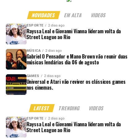
NOVIDADES
EM ALTA
VIDEOS
ESPORTE
2 dias ago
Rayssa Leal e Giovanni Vianna lideram volta da
Street League ao Rio
MÚSICA
2 dias ago
Gabriel O Pensador e Mano Brown vão reunir duas
músicas lendárias dia 06 de agosto
GAMES
2 dias ago
Universal e Atari vão reviver os clássicos games
nos cinemas.
LATEST
TRENDING
VIDEOS
ESPORTE
2 dias ago
Rayssa Leal e Giovanni Vianna lideram volta da
Street League ao Rio