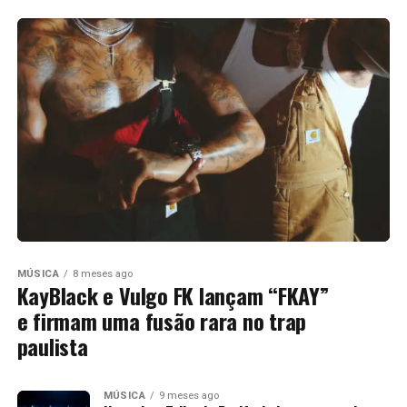
MÚSICA
8 meses ago
KayBlack e Vulgo FK lançam “FKAY”
e firmam uma fusão rara no trap
paulista
MÚSICA
9 meses ago