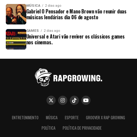
MÚSICA
2 dias ago
Gabriel O Pensador e Mano Brown vão reunir duas
músicas lendárias dia 06 de agosto
GAMES
2 dias ago
Universal e Atari vão reviver os clássicos games
nos cinemas.
ENTRETENIMENTO
MÚSICA
ESPORTE
GROOVER X RAP GROWING
POLÍTICA
POLÍTICA DE PRIVACIDADE