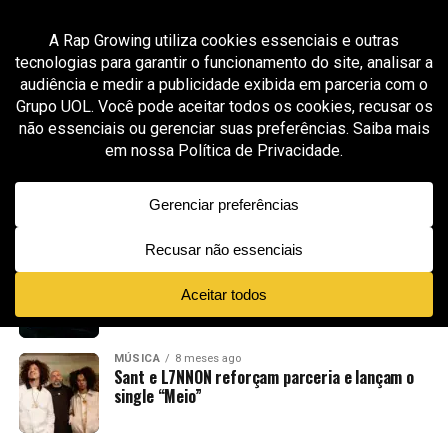
MÚSICA
8 meses ago
Fontes retorna ao trap com vivências do
Jardim Brasil no single “Como Assim?”
MÚSICA
8 meses ago
“Efeito Borboleta”: Dressa lança primeiro
álbum solo da carreira e marca virada
definitiva em sua trajetória artística
MÚSICA
8 meses ago
Kweller aposta em um lado intimista e sombrio
no single “Sexto Sentido”
MÚSICA
8 meses ago
Sant e L7NNON reforçam parceria e lançam o
single “Meio”