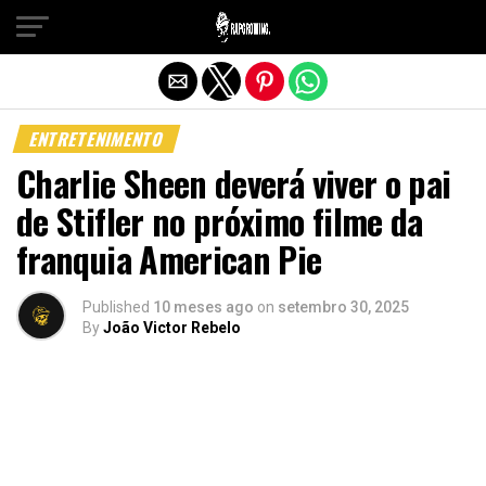
Sair da versão mobile
ENTRETENIMENTO
Charlie Sheen deverá viver o pai
de Stifler no próximo filme da
franquia American Pie
Published
10 meses ago
on
setembro 30, 2025
By
João Victor Rebelo