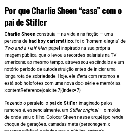
Por que Charlie Sheen “casa” com o
pai de Stifler
Charlie Sheen
construiu — na vida e na ficção — uma
persona de
bad boy carismático
: foi o “homem-alegria” de
Two and a Half Men
, papel inspirado na sua própria
imagem pública, que o levou a recordes salariais na TV
americana; ao mesmo tempo, atravessou escândalos e um
notório período de autodestruição antes de iniciar uma
longa rota de sobriedade. Hoje, ele
flerta
com retornos e
está sob holofotes com uma nova doc-série e memórias.
:contentReference[oaicite:7]{index=7}
Fazendo o paralelo: o
pai do Stifler
imaginado pelos
rumores é, essencialmente, um
Stifler original
— o molde
de onde saiu o filho. Colocar Sheen nesse arquétipo rende
choque de gerações, camadas meta (personagem x