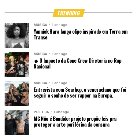
TRENDING
MÚSICA
1 ano ago
Yannick Hara lança clipe inspirado em Terra em
Transe
MÚSICA
1 ano ago
🔥 O Impacto da Cone Crew Diretoria no Rap
Nacional
MÚSICA
1 ano ago
Entrevista com Scarhop, o venezuelano que foi
seguir o sonho de ser rapper na Europa.
POLÍTICA
1 ano ago
MC Não é Bandido: projeto propõe leis pra
proteger a arte periférica da censura