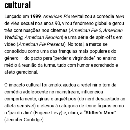
cultural
Lançado em
1999
,
American Pie
revitalizou a comédia
teen
de viés sexual nos anos 90, virou fenômeno global e gerou
três continuações nos cinemas (
American Pie 2
,
American
Wedding
,
American Reunion
) e uma série de spin-offs em
vídeo (
American Pie Presents
). No total, a marca se
consolidou como uma das franquias mais populares do
gênero — do pacto para “perder a virgindade” no ensino
médio à reunião da turma, tudo com humor escrachado e
afeto geracional.
O impacto cultural foi amplo: ajudou a redefinir o tom da
comédia adolescente no mainstream, influenciou
comportamento, gírias e arquétipos (do nerd desajeitado ao
atleta sensível) e elevou à categoria de ícone figuras como
o “pai do Jim” (Eugene Levy) e, claro, a
“Stifler’s Mom”
(Jennifer Coolidge).